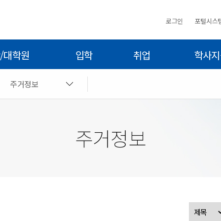
로그인
포털시스
/대학원
입학
취업
학사지
주거정보
주거정보