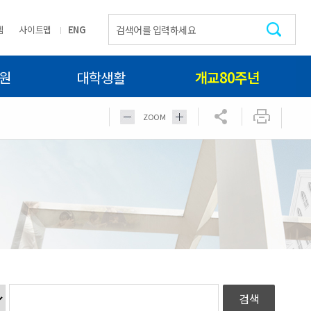
템
사이트맵
ENG
원
대학생활
개교80주년
ZOOM