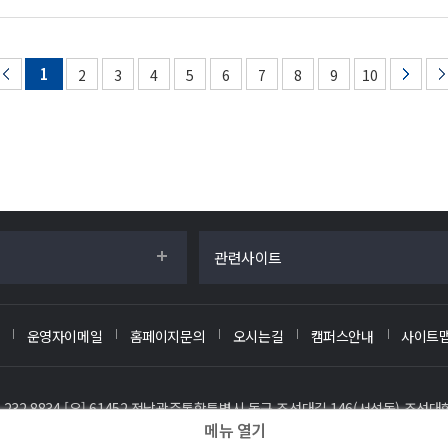
1
2
3
4
5
6
7
8
9
10
관련사이트
운영자이메일
홈페이지문의
오시는길
캠퍼스안내
사이트
.232.8834
[우] 61452 전남광주통합특별시 동구 조선대길 146(서석동) 조선대
메뉴 열기
SITY ALL RIGHTS RESERVED