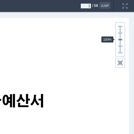
/
58
100%
예
산
서
금