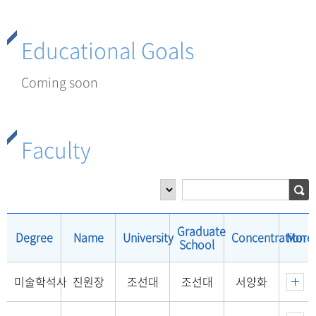
Educational Goals
Coming soon
Faculty
Graduate
Degree
Name
University
Concentration
More
School
미술학석사
진원장
조선대
조선대
서양화