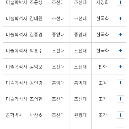
미술학박사
조윤성
조선대
조선대
서양화
미술학석사
김대원
조선대
조선대
한국화
미술학석사
김종경
중앙대
중앙대
한국화
미술학석사
박홍수
조선대
조선대
한국화
미술학석사
김익모
조선대
조선대
판화
미술학석사
김인경
홍익대
홍익대
조각
미술학석사
조의현
조선대
조선대
조각
공학박사
박상호
조선대
원광대
조각