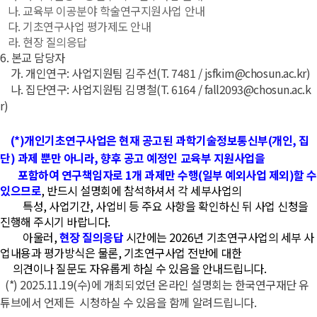
나
.
교육부 이공분야 학술연구지원사업 안내
다
.
기초연구사업 평가제도 안내
라
.
현장 질의응답
6.
본교 담당자
가
.
개인연구
:
사업지원팀 김주선
(T. 7481 /
jsfkim@chosun.ac.kr
)
나
.
집단연구
:
사업지원팀 김명철
(T. 6164 /
fall2093@chosun.ac.k
r
)
(*)
개인기초연구사업은 현재 공고된 과학기술정보통신부
(
개인
,
집
단
)
과제 뿐만 아니라
,
향후 공고 예정인 교육부 지원사업을
포함하여 연구책임자로
1
개 과제만 수행
(
일부 예외사업 제외
)
할 
있으므로
,
반드시 설명회에 참석하셔서 각 세부사업의
특성
,
사
업기간
,
사업비 등 주요 사항을 확인하신 뒤 사업 신청을
진행해 주시기 바랍니다
.
아울러
,
현장 질의응답
시간에는
2026
년 기초연구사업의 세부 사
업내용과 평가방식은 물론
,
기초연구사업 전반에 대한
의견이나 질문도 자유롭게 하실 수 있음을 안내드립니다
.
(*) 2025.11.19(
수
)
에 개최되었던 온라인 설명회는 한국연구재단 유
튜브에서 언제든
시청하실 수 있음을 함께
알려드립니다
.